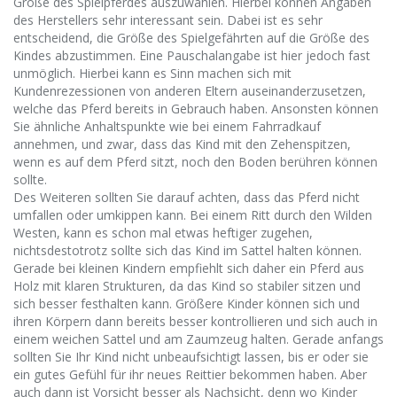
Größe des Spielpferdes auszuwählen. Hierbei können Angaben
des Herstellers sehr interessant sein. Dabei ist es sehr
entscheidend, die Größe des Spielgefährten auf die Größe des
Kindes abzustimmen. Eine Pauschalangabe ist hier jedoch fast
unmöglich. Hierbei kann es Sinn machen sich mit
Kundenrezessionen von anderen Eltern auseinanderzusetzen,
welche das Pferd bereits in Gebrauch haben. Ansonsten können
Sie ähnliche Anhaltspunkte wie bei einem Fahrradkauf
annehmen, und zwar, dass das Kind mit den Zehenspitzen,
wenn es auf dem Pferd sitzt, noch den Boden berühren können
sollte.
Des Weiteren sollten Sie darauf achten, dass das Pferd nicht
umfallen oder umkippen kann. Bei einem Ritt durch den Wilden
Westen, kann es schon mal etwas heftiger zugehen,
nichtsdestotrotz sollte sich das Kind im Sattel halten können.
Gerade bei kleinen Kindern empfiehlt sich daher ein Pferd aus
Holz mit klaren Strukturen, da das Kind so stabiler sitzen und
sich besser festhalten kann. Größere Kinder können sich und
ihren Körpern dann bereits besser kontrollieren und sich auch in
einem weichen Sattel und am Zaumzeug halten. Gerade anfangs
sollten Sie Ihr Kind nicht unbeaufsichtigt lassen, bis er oder sie
ein gutes Gefühl für ihr neues Reittier bekommen haben. Aber
auch dann ist Vorsicht besser als Nachsicht, denn wo Kinder