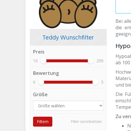
Bei al
die en
geeigne
Teddy Wunschfilter
Hypoa
Preis
Hypoal
10
290
ab 100
Hochwe
Bewertung
Materi
0
5
und bi
Die Fü
Größe
einsch
Temper
Zu ver
Filtern
Filter zurücksetzen
N