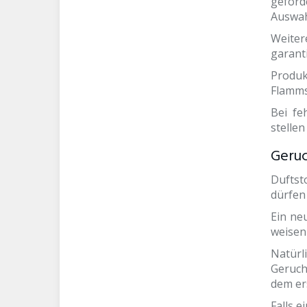
geforde
Auswah
Weiter
garanti
Produ
Flamms
Bei fe
stellen
Geruc
Duftst
dürfen 
Ein ne
weisen
Natürl
Geruch
dem er
Falls 