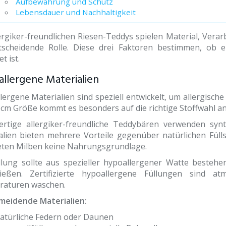
Aufbewahrung und Schutz
Lebensdauer und Nachhaltigkeit
lergiker-freundlichen Riesen-Teddys spielen Material, Vera
tscheidende Rolle. Diese drei Faktoren bestimmen, ob 
t ist.
llergene Materialien
lergene Materialien sind speziell entwickelt, um allergisch
 cm Größe kommt es besonders auf die richtige Stoffwahl an
rtige allergiker-freundliche Teddybären verwenden synt
alien bieten mehrere Vorteile gegenüber natürlichen Füll
eten Milben keine Nahrungsgrundlage.
llung sollte aus spezieller hypoallergener Watte beste
ließen. Zertifizierte hypoallergene Füllungen sind 
aturen waschen.
meidende Materialien:
atürliche Federn oder Daunen