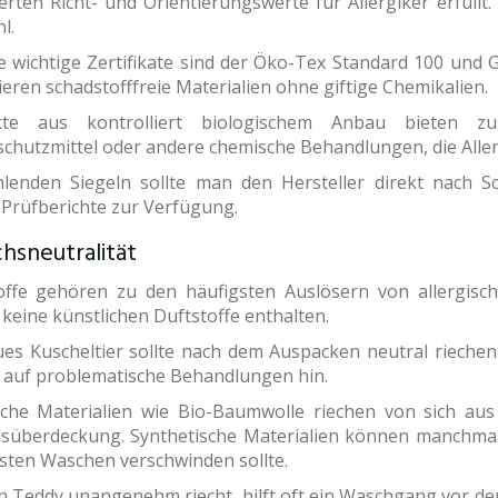
rten Richt- und Orientierungswerte für Allergiker erfüllt.
l.
e wichtige Zertifikate sind der Öko-Tex Standard 100 und G
eren schadstofffreie Materialien ohne giftige Chemikalien.
kte aus kontrolliert biologischem Anbau bieten zusä
chutzmittel oder andere chemische Behandlungen, die Alle
hlenden Siegeln sollte man den Hersteller direkt nach S
 Prüfberichte zur Verfügung.
hsneutralität
offe gehören zu den häufigsten Auslösern von allergisch
keine künstlichen Duftstoffe enthalten.
ues Kuscheltier sollte nach dem Auspacken neutral rieche
 auf problematische Behandlungen hin.
iche Materialien wie Bio-Baumwolle riechen von sich aus 
süberdeckung. Synthetische Materialien können manchmal
sten Waschen verschwinden sollte.
ein Teddy unangenehm riecht, hilft oft ein Waschgang vor de