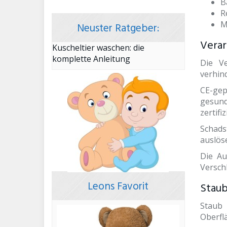
B
R
M
Neuster Ratgeber:
Verar
Kuscheltier waschen: die
komplette Anleitung
Die Ve
verhind
CE-gep
gesund
zertifiz
Schads
auslöse
Die Au
Versch
Leons Favorit
Staub
Staub 
Oberfl