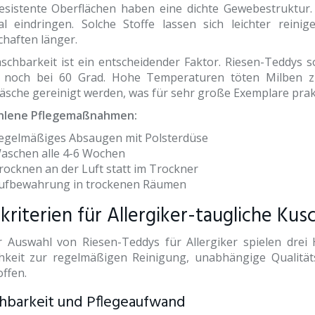
esistente Oberflächen haben eine dichte Gewebestruktur. D
al eindringen. Solche Stoffe lassen sich leichter reinig
chaften länger.
schbarkeit ist ein entscheidender Faktor. Riesen-Teddys s
 noch bei 60 Grad. Hohe Temperaturen töten Milben z
sche gereinigt werden, was für sehr große Exemplare prakti
hlene Pflegemaßnahmen:
egelmäßiges Absaugen mit Polsterdüse
aschen alle 4-6 Wochen
rocknen an der Luft statt im Trockner
ufbewahrung in trockenen Räumen
kriterien für Allergiker-taugliche Kus
r Auswahl von Riesen-Teddys für Allergiker spielen drei 
hkeit zur regelmäßigen Reinigung, unabhängige Qualitä
ffen.
barkeit und Pflegeaufwand