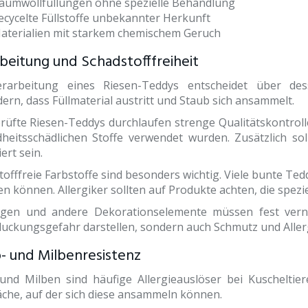
aumwollfüllungen ohne spezielle Behandlung
ecycelte Füllstoffe unbekannter Herkunft
aterialien mit starkem chemischem Geruch
beitung und Schadstofffreiheit
rarbeitung eines Riesen-Teddys entscheidet über desse
ern, dass Füllmaterial austritt und Staub sich ansammelt.
rüfte Riesen-Teddys durchlaufen strenge Qualitätskontrolle
heitsschädlichen Stoffe verwendet wurden. Zusätzlich s
iert sein.
tofffreie Farbstoffe sind besonders wichtig. Viele bunte Te
n können. Allergiker sollten auf Produkte achten, die spezie
gen und andere Dekorationselemente müssen fest vernä
luckungsgefahr darstellen, sondern auch Schmutz und Alle
- und Milbenresistenz
und Milben sind häufige Allergieauslöser bei Kuscheltier
äche, auf der sich diese ansammeln können.