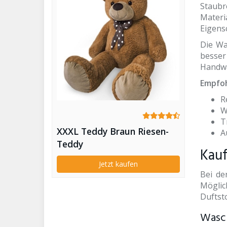
Staubr
Materi
Eigens
Die Wa
besser
Handwä
Empfo
R
W
T
XXXL Teddy Braun Riesen-
A
Teddy
Kauf
Jetzt kaufen
Bei de
Möglic
Duftsto
Wasch