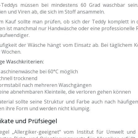
-Teddys müssen bei mindestens 60 Grad waschbar sein
en und Viren ab, die sich im Stoff ansammeln.
m Kauf sollte man prüfen, ob sich der Teddy komplett in 
en ist manchmal nur Handwäsche oder eine professionelle 
 aufwendiger.
ufigkeit der Wäsche hängt vom Einsatz ab. Bei täglichem Ko
r Wochen.
ge Waschkriterien:
aschinenwäsche bei 60°C möglich
chnell trocknend
ormstabil nach mehreren Waschgängen
eine abnehmbaren Kleinteile, die verloren gehen können
terial sollte seine Struktur und Farbe auch nach häufige
en ihre Form und werden nicht klumpig.
fikate und Prüfsiegel
egel „Allergiker-geeignet“ vom Institut für Umwelt und