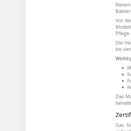
Riesen
Bakteri
Vor de
Modell
Pflege
Die Hä
bis vie
Wichti
M
S
F
K
Das Ma
behalt
Zerti
Das Si